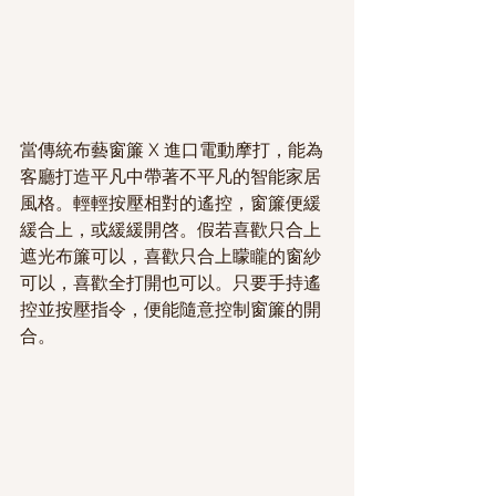
當傳統布藝窗簾 X 進口電動摩打，能為
客廳打造平凡中帶著不平凡的智能家居
風格。輕輕按壓相對的遙控，窗簾便緩
緩合上，或緩緩開啓。假若喜歡只合上
遮光布簾可以，喜歡只合上矇矓的窗紗
可以，喜歡全打開也可以。只要手持遙
控並按壓指令，便能隨意控制窗簾的開
合。