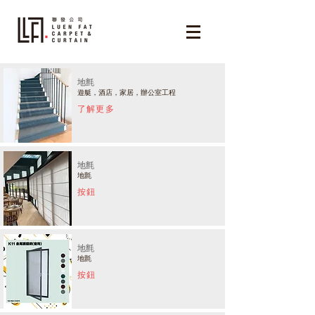
​地氈
​遊艇，酒店，家居，辦公室工程
了解更多
​地氈
​地氈
按鈕
​地氈
​地氈
按鈕