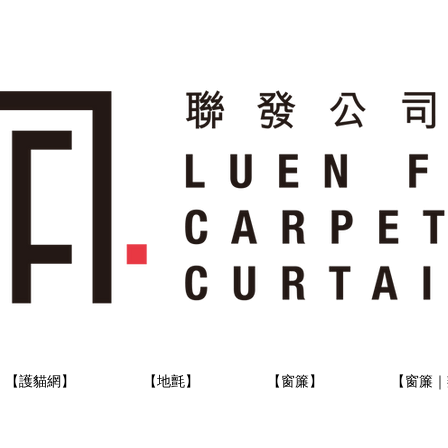
【護貓網】
【地氈】
【窗簾】
【窗簾｜