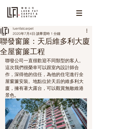
luenfatcarpet
2020年7月4日
讀畢需時 1 分鐘
聯發窗簾：天后維多利大廈
全屋窗簾工程
聯發公司一直很歡迎不同類型的客人。
這次我們很榮幸可以跟室內設計師合
作，深得他的信任，為他的住宅進行全
屋窗簾安裝。地點位於天后的維多利大
廈，擁有著大露台，可以觀賞無敵維港
景色。